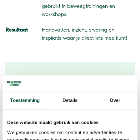
gebruikt in beweegtrainingen en
workshops.
Resultaat
Handvatten, inzicht, ervaring en
inspiratie waar je direct iets mee kunt!
Wil je meer informatie over de
workshop 'Boksen, buigen of barsten'?
Toestemming
Details
Over
Neem dan contact op via onderstaand
formulier.
Deze website maakt gebruik van cookies
We gebruiken cookies om content en advertenties te
personaliseren, om functies voor social media te bieden