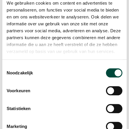
We gebruiken cookies om content en advertenties te
personaliseren, om functies voor social media te bieden
A3 Poster Stoptober 2023 Algemeen
en om ons websiteverkeer te analyseren. Ook delen we
informatie over uw gebruik van onze site met onze
partners voor social media, adverteren en analyse. Deze
partners kunnen deze gegevens combineren met andere
informatie die u aan ze heeft verstrekt of die ze hebben
A3 Poster Stoptober 2023
verzameld op basis van uw gebruik van hun services.
Werkgeverscode
Toestemmingsselectie
Noodzakelijk
A4 Folder Stoptober 2023
Voorkeuren
Narrowcasting scherm Stoptober
Statistieken
Marketing