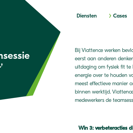
Diensten
Cases
Bij Viattence werken bev
sessie
eerst aan anderen denken
’
uitdaging om fysiek fit t
energie over te houden vo
meest effectieve manier 
binnen werktijd. Viattenc
medewerkers de teamses
Win 3: verbeteracties d