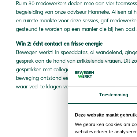
Ruim 80 medewerkers deden mee aan vier teamsessi
begeleiding van onze adviseur Hanneke. Alleen al het
en ruimte maakte voor deze sessies, gaf medewerker
gesteund te worden op een manier die bij hen past.
Win 2: écht contact en frisse energie
Bewegen werkt! In speeddates, al wandelend, gingen
gesprek aan de hand van prikkelende vragen. Dit z
gesprekken met collega’s die je normaal gesproken m
beweging ontstond een open, energieke en positieve s
waar veel te klagen valt.
Toestemming
“Het is mooi om te zi
Deze website maakt gebruik
die veel individueel
We gebruiken cookies om cont
waardevolle input g
websiteverkeer te analyseren