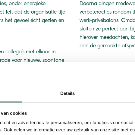
es, onder energieke
Daarna gingen medewerk
 feit dat de organisatie tijd
verbeteracties rondom t
s het gevoel écht gezien en
werk-privébalans. Omda
sluiten ze perfect aan 
hierover meedachten, ka
aan de gemaakte afspr
 collega’s met elkaar in
orgde voor nieuwe, spontane
aar zelden ziet. Buiten in
feer, juist in een sector
Details
en dat de aandacht vanuit de organisatie, het onderlinge co
 van cookies
 werken en de beweging tijdens de sessies zo’n positief effec
ent en advertenties te personaliseren, om functies voor social
ehoord en weet nu nog beter wat er speelt. Deze aanpak 
. Ook delen we informatie over uw gebruik van onze site met on