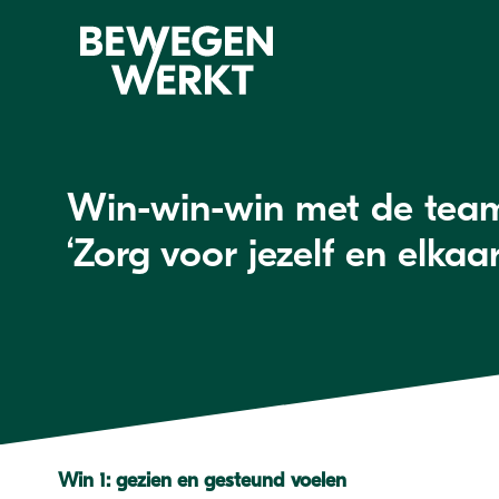
Win-win-win met de team
‘Zorg voor jezelf en elkaar
Win 1: gezien en gesteund voelen