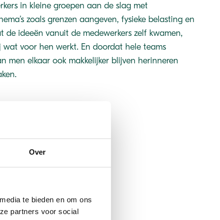
ers in kleine groepen aan de slag met
hema’s zoals grenzen aangeven, fysieke belasting en
t de ideeën vanuit de medewerkers zelf kwamen,
bij wat voor hen werkt. En doordat hele teams
n men elkaar ook makkelijker blijven herinneren
aken.
Over
ntact tussen collega’s
t hebben. Ik heb veel
 media te bieden en om ons
werd erg gewaardeerd
ze partners voor social