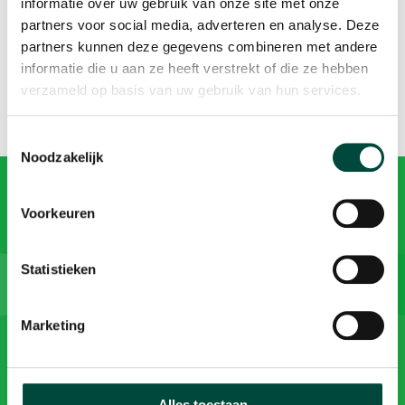
informatie over uw gebruik van onze site met onze
In het fietsenhok staan nu beduidend
partners voor social media, adverteren en analyse. Deze
minder rokers en hopelijk blijft dat zo.
partners kunnen deze gegevens combineren met andere
informatie die u aan ze heeft verstrekt of die ze hebben
verzameld op basis van uw gebruik van hun services.
Toestemmingsselectie
Noodzakelijk
Wil je meer informatie?
Voorkeuren
We vertellen je graag meer over onze aanpak en
Statistieken
oplossingen. Neem contact met ons op via
info@bewegenwerkt.nl of 085 073 33 00.
Marketing
Neem contact op
Alles toestaan