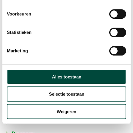
E:
info@bewegenwerkt.nl
Voorkeuren
Volg ons
Statistieken
Bewegen Werkt
Marketing
Home
Participatie
Alles toestaan
Stoppen met roken
Algemene Voorwaarden
Selectie toestaan
Privacyverklaring
Klachtenreglement
Weigeren
Vacatures