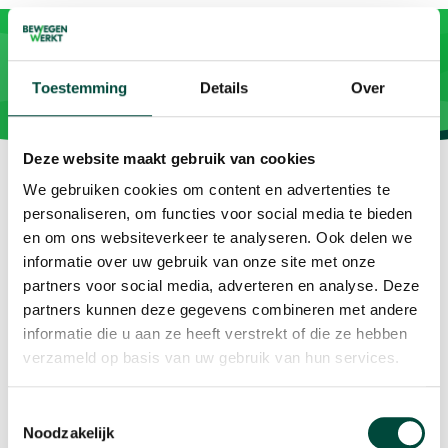
Toestemming
Details
Over
Deze website maakt gebruik van cookies
We gebruiken cookies om content en advertenties te
personaliseren, om functies voor social media te bieden
en om ons websiteverkeer te analyseren. Ook delen we
informatie over uw gebruik van onze site met onze
Vitaliteit als resultaat
partners voor social media, adverteren en analyse. Deze
partners kunnen deze gegevens combineren met andere
Contact
informatie die u aan ze heeft verstrekt of die ze hebben
verzameld op basis van uw gebruik van hun services.
Plesmanweg 9c
7602 PD Almelo
Toestemmingsselectie
Noodzakelijk
T: 085 073 33 00