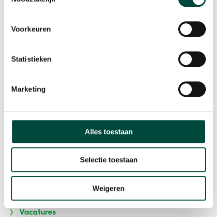
T: 085 073 33 00
E:
info@bewegenwerkt.nl
Voorkeuren
Volg ons
Statistieken
Bewegen Werkt
Marketing
Home
Participatie
Alles toestaan
Stoppen met roken
Algemene Voorwaarden
Selectie toestaan
Privacyverklaring
Weigeren
Klachtenreglement
Vacatures