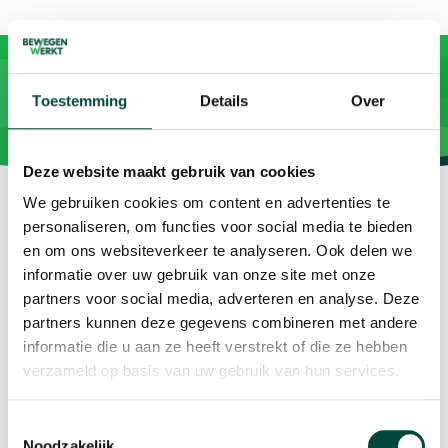
Toestemming
Details
Over
Deze website maakt gebruik van cookies
We gebruiken cookies om content en advertenties te
personaliseren, om functies voor social media te bieden
en om ons websiteverkeer te analyseren. Ook delen we
informatie over uw gebruik van onze site met onze
Vitaliteit als resultaat
partners voor social media, adverteren en analyse. Deze
partners kunnen deze gegevens combineren met andere
Contact
informatie die u aan ze heeft verstrekt of die ze hebben
verzameld op basis van uw gebruik van hun services.
Plesmanweg 9c
7602 PD Almelo
Toestemmingsselectie
Noodzakelijk