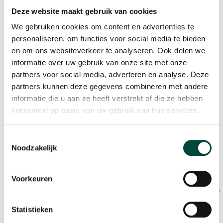
😊
Deze website maakt gebruik van cookies
Verder vind ik het belangrijk te blijven leren. Bij
We gebruiken cookies om content en advertenties te
Bewegen Werkt krijg ik zelf die kansen en bij onze
personaliseren, om functies voor social media te bieden
werkgevers stimuleren we dat door niet alleen op
en om ons websiteverkeer te analyseren. Ook delen we
informatie over uw gebruik van onze site met onze
vitaliteit en gezondheid in te zetten, maar ook op het
partners voor social media, adverteren en analyse. Deze
blijven leren en ontwikkelen.
partners kunnen deze gegevens combineren met andere
informatie die u aan ze heeft verstrekt of die ze hebben
Mijn
favoriete vitaliteitsmomentje
? De
verzameld op basis van uw gebruik van hun services.
vrijdagmiddagtraining met het
voetbalteam van mijn zoon. Ik mag zelf de
Toestemmingsselectie
Noodzakelijk
training geven en tegelijk zie ik dan 8
kinderen tot 9 jaar lekker sporten en
spelen. Natuurlijk beweeg ik zelf lekker
Voorkeuren
mee en haal ik die dag zeker het gewenste
aantal stappen!
Statistieken