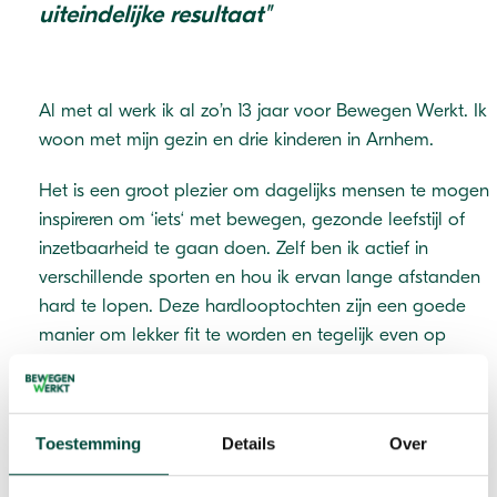
uiteindelijke resultaat"
Al met al werk ik al zo’n 13 jaar voor Bewegen Werkt. Ik
woon met mijn gezin en drie kinderen in Arnhem.
Het is een groot plezier om dagelijks mensen te mogen
inspireren om ‘iets‘ met bewegen, gezonde leefstijl of
inzetbaarheid te gaan doen. Zelf ben ik actief in
verschillende sporten en hou ik ervan lange afstanden
hard te lopen. Deze hardlooptochten zijn een goede
manier om lekker fit te worden en tegelijk even op
mezelf aangewezen te zijn. Het liefst loop ik door de
natuur: bos en polder zijn favoriet.
Ik gun iedereen de voordelen van het ‘fit’ zijn. Je kan
Toestemming
Details
Over
namelijk ook ongestraft lekkere dingen eten en drinken